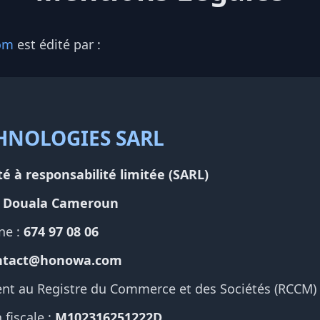
om
est édité par :
NOLOGIES SARL
té à responsabilité limitée (SARL)
 Douala Cameroun
ne :
674 97 08 06
ntact@honowa.com
nt au Registre du Commerce et des Sociétés (RCCM)
 fiscale :
M102316251222D